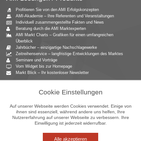
Profitieren Sie von den AMI Erfolgskonzepten
AMI-Akademie – Ihre Referenten und Veranstaltungen
Individuell zusammengestellte Fakten und News
Beratung durch die AMI Marktexperten
AMI Markt Charts – Grafiken für einen umfangreichen
Überblick
Jahrbücher – einzigartige Nachschlagewerke
Zeitreihenservice – langfristige Entwicklungen des Marktes
Seminare und Vorträge
Vom Widget bis zur Homepage
Markt Blick – Ihr kostenloser Newsletter
Zielgruppen
Cookie Einstellungen
Agrarressort der öffentlichen Hand
Unternehmensberatung
Auf unserer Webseite werden Cookies verwendet. Einige von
Ernährungsgewerbe
ihnen sind essenziell, während andere uns helfen, Ihre
Nutzererfahrung auf unserer Webseite zu verbessern. Ihre
Einzelhandel
Einwilligung ist jederzeit widerrufbar.
Bildung & Wissenschaft
Gastgewerbe
Großhandel
Alle akzeptieren