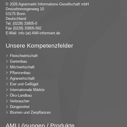
© 2026 Agrarmarkt Informations-Gesellschaft mbH
Dreizehnmorgenweg 10
53175 Bonn
Deutschland
Tel. (0228) 33805-0
Fax (0228) 33805-592
E-Mail:
in
fo (at) AMI-inf
ormiert.de
Unsere Kompetenzfelder
Fleischwirtschaft
Gartenbau
Milchwirtschaft
Pflanzenbau
Agrarwirtschaft
Eier und Geflügel
Internationale Märkte
Öko-Landbau
Verbraucher
Düngemittel
Blumen und Zierpflanzen
AMI Lösungen / Produkte