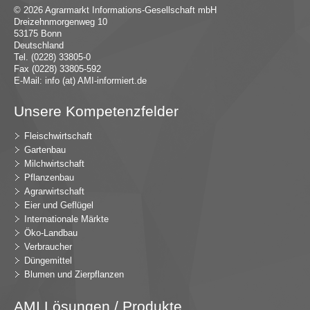
© 2026 Agrarmarkt Informations-Gesellschaft mbH
Dreizehnmorgenweg 10
53175 Bonn
Deutschland
Tel. (0228) 33805-0
Fax (0228) 33805-592
E-Mail:
in
fo (at) AMI-inf
ormiert.de
Unsere Kompetenzfelder
Fleischwirtschaft
Gartenbau
Milchwirtschaft
Pflanzenbau
Agrarwirtschaft
Eier und Geflügel
Internationale Märkte
Öko-Landbau
Verbraucher
Düngemittel
Blumen und Zierpflanzen
AMI Lösungen / Produkte