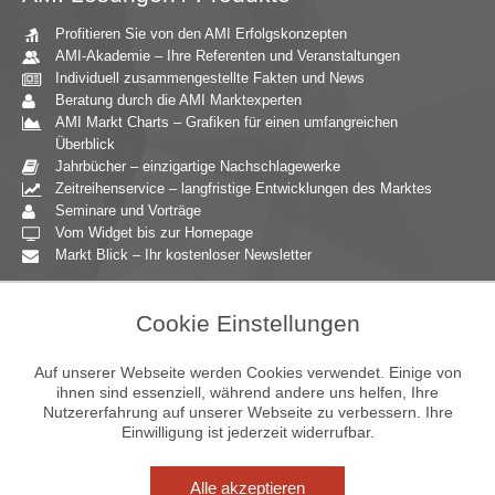
Profitieren Sie von den AMI Erfolgskonzepten
AMI-Akademie – Ihre Referenten und Veranstaltungen
Individuell zusammengestellte Fakten und News
Beratung durch die AMI Marktexperten
AMI Markt Charts – Grafiken für einen umfangreichen
Überblick
Jahrbücher – einzigartige Nachschlagewerke
Zeitreihenservice – langfristige Entwicklungen des Marktes
Seminare und Vorträge
Vom Widget bis zur Homepage
Markt Blick – Ihr kostenloser Newsletter
Zielgruppen
Cookie Einstellungen
Agrarressort der öffentlichen Hand
Unternehmensberatung
Auf unserer Webseite werden Cookies verwendet. Einige von
Ernährungsgewerbe
ihnen sind essenziell, während andere uns helfen, Ihre
Nutzererfahrung auf unserer Webseite zu verbessern. Ihre
Einzelhandel
Einwilligung ist jederzeit widerrufbar.
Bildung & Wissenschaft
Gastgewerbe
Großhandel
Alle akzeptieren