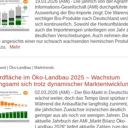
19.03.2026 (AMI) - Die jährlich von der Agrarm
Informations-Gesellschaft (AMI) durchgeführte
Auswertung der Bio-Importe zeigt: Die Waren
wichtiger Bio-Produkte nach Deutschland ver
sich kontinuierlich. Sowohl die Herkunftslände
auch die Importmengen unterliegen von Jahr 
deutlichen Verschiebungen. Auch nehmen die
e angesichts einer nur schwach wachsenden heimischen Produ
 zu.
Mehr
and | Öko-Landbau | Markttrends
rdfläche im Öko-Landbau 2025 – Wachstum
ngsamt sich trotz dynamischer Marktentwicklu
02.03.2026 (AMI) – Der Bio-Markt in Deutschl
wächst weiter, doch das Tempo lässt spürbar 
Während die Anbaufläche langfristig zunimmt, 
die jährlichen Zuwächse inzwischen deutlich
geringer aus als noch vor wenigen Jahren. D
aktuelle Jahrbuch der AMI „Markt Bilanz Öko-
Landbau 2026“ liefert aktuelle Zahlen zum de