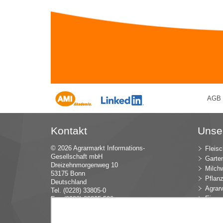
AGB
Kontakt
Unse
© 2026 Agrarmarkt Informations-
Fleisc
Gesellschaft mbH
Garte
Dreizehnmorgenweg 10
Milchw
53175 Bonn
Pflan
Deutschland
Agrarw
Tel. (0228) 33805-0
Eier u
Fax (0228) 33805-592
E-Mail:
in
fo (at) AMI-inf
ormiert.de
Intern
Öko-L