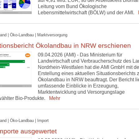
auf 4,91 Mrd. EUR, so der Arbeitskreis Biomar
Leitung vom Bund Ökologische
Lebensmittelwirtschaft (BÖLW) und der AMI.
M
and | Öko-Landbau | Marktversorgung
ationsbericht Ökolandbau in NRW erschienen
09.04.2026 (AMI) - Das Ministerium für
Landwirtschaft und Verbraucherschutz des L
Nordrhein-Westfalen hat die AMI GmbH mit de
Erstellung eines aktuellen Situationsberichts
Ökolandbau in NRW beauftragt. Der Bericht lie
umfassende Einblicke in Erzeugung,
Marktentwicklung und Versorgungslage
ählter Bio-Produkte.
Mehr
and | Öko-Landbau | Import
mporte ausgewertet