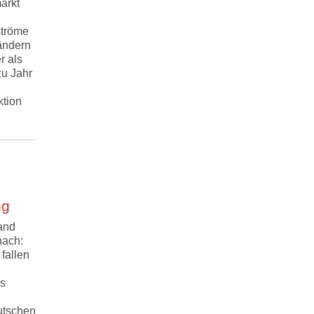
arkt
ströme
ändern
r als
zu Jahr
ktion
ng
and
nach:
fallen
as
utschen