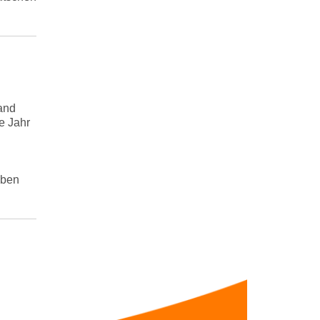
and
te Jahr
aben