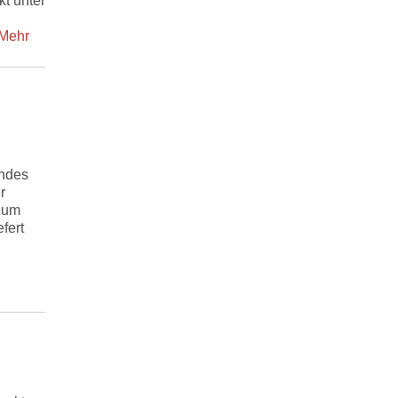
kt unter
ehr
andes
r
 zum
fert