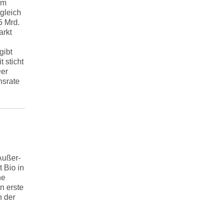
Im
gleich
5 Mrd.
arkt
gibt
 sticht
Der
nsrate
Außer-
 Bio in
ne
n erste
n der