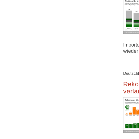
Import
wieder
Deutschl
Reko
verla