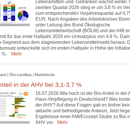
Lebensmitteln und -Getränken wächst weiter. 
zweiten Quartal 2026 stieg er um 3,8 % im Ver
zum entsprechenden Vorjahresquartal auf 4,7
EUR. Nach Angaben des Arbeitskreises Biom
unter Leitung des Bund Ökologische
Lebensmittelwirtschaft (BÖLW) und der AMI er
mit für das erste Halbjahr 2026 ein Umsatzplus von 4,9 %. Damit
o-Segment aus dem stagnierenden Lebensmittelmarkt heraus: 
msatz entwickelte sich im ersten Halbjahr in Höhe der Inflatio
4 %.
Mehr
and | Öko-Landbau | Markttrends
nteil in der AHV bei 3,1-3,7 %
16.07.2026 Wie hoch ist der Bio-Anteil in der 
Haus-Verpflegung in Deutschland? Was kostet
der AHV? Auf diese Fragen gab es bisher kei
aktuelle und befriedigende Antwort. Jetzt liege
Ergebnisse einer AMI/Ecozept Studie zu Bio i
AHV vor.
Mehr