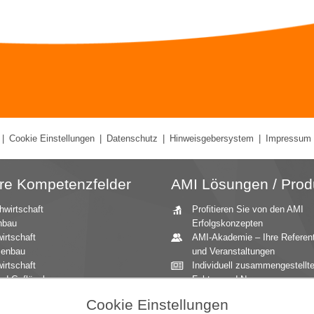
|
Cookie Einstellungen
|
Datenschutz
|
Hinweisgebersystem
|
Impressum
re Kompetenzfelder
AMI Lösungen / Prod
hwirtschaft
Profitieren Sie von den AMI
nbau
Erfolgskonzepten
irtschaft
AMI-Akademie – Ihre Referen
zenbau
und Veranstaltungen
irtschaft
Individuell zusammengestellt
nd Geflügel
Fakten und News
ationale Märkte
Beratung durch die AMI
Cookie Einstellungen
andbau
Marktexperten