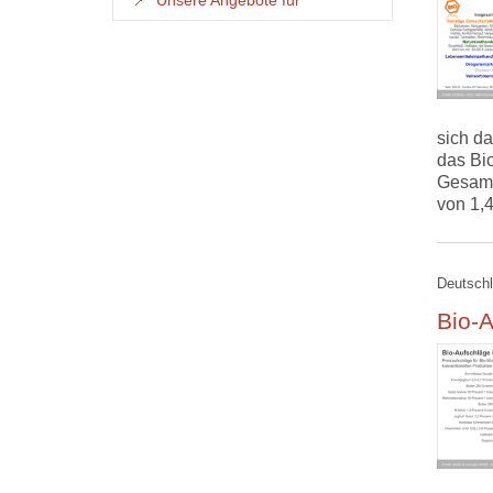
Unsere Angebote für
sich da
das Bi
Gesamtu
von 1,
Deutschl
Bio-A