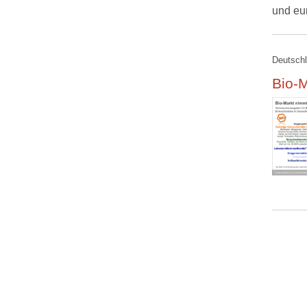
und eu
Deutschl
Bio-