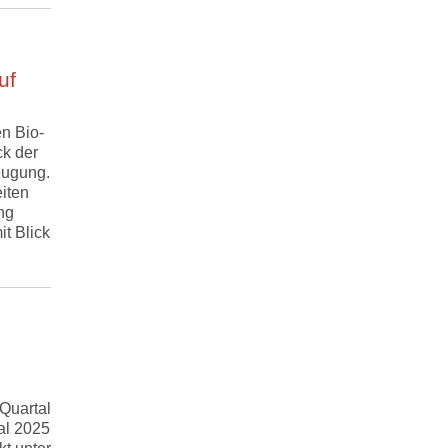
uf
n Bio-
ck der
eugung.
iten
ng
it Blick
Quartal
al 2025