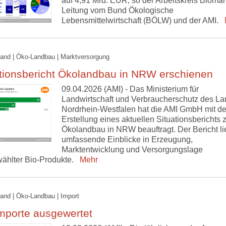
auf 4,91 Mrd. EUR, so der Arbeitskreis Biomar
Leitung vom Bund Ökologische
Lebensmittelwirtschaft (BÖLW) und der AMI.
M
and | Öko-Landbau | Marktversorgung
ationsbericht Ökolandbau in NRW erschienen
09.04.2026 (AMI) - Das Ministerium für
Landwirtschaft und Verbraucherschutz des L
Nordrhein-Westfalen hat die AMI GmbH mit de
Erstellung eines aktuellen Situationsberichts
Ökolandbau in NRW beauftragt. Der Bericht lie
umfassende Einblicke in Erzeugung,
Marktentwicklung und Versorgungslage
ählter Bio-Produkte.
Mehr
and | Öko-Landbau | Import
mporte ausgewertet