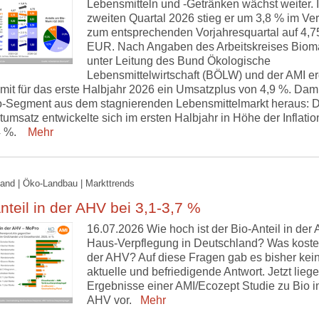
Lebensmitteln und -Getränken wächst weiter. 
zweiten Quartal 2026 stieg er um 3,8 % im Ver
zum entsprechenden Vorjahresquartal auf 4,7
EUR. Nach Angaben des Arbeitskreises Biom
unter Leitung des Bund Ökologische
Lebensmittelwirtschaft (BÖLW) und der AMI er
mit für das erste Halbjahr 2026 ein Umsatzplus von 4,9 %. Damit
o-Segment aus dem stagnierenden Lebensmittelmarkt heraus: 
msatz entwickelte sich im ersten Halbjahr in Höhe der Inflatio
4 %.
Mehr
and | Öko-Landbau | Markttrends
nteil in der AHV bei 3,1-3,7 %
16.07.2026 Wie hoch ist der Bio-Anteil in der 
Haus-Verpflegung in Deutschland? Was kostet
der AHV? Auf diese Fragen gab es bisher kei
aktuelle und befriedigende Antwort. Jetzt liege
Ergebnisse einer AMI/Ecozept Studie zu Bio i
AHV vor.
Mehr