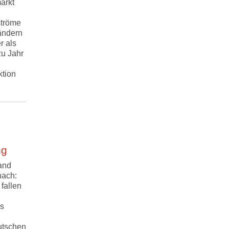
arkt
ströme
ändern
r als
zu Jahr
ktion
ng
and
nach:
fallen
as
utschen