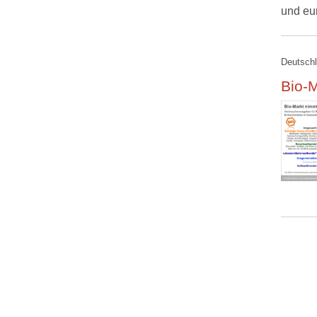
und eu
Deutschl
Bio-