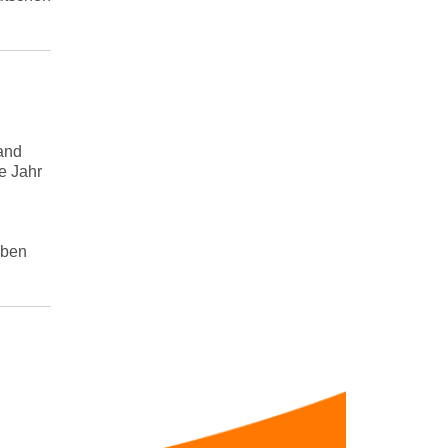
and
te Jahr
aben