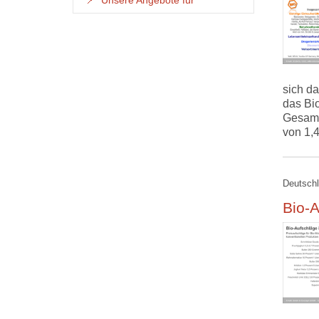
Unsere Angebote für
sich da
das Bi
Gesamtu
von 1,
Deutschl
Bio-A