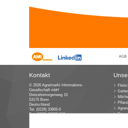
AGB
Kontakt
Unse
© 2026 Agrarmarkt Informations-
Fleisc
Gesellschaft mbH
Garte
Dreizehnmorgenweg 10
Milchw
53175 Bonn
Pflan
Deutschland
Agrarw
Tel. (0228) 33805-0
Eier u
Fax (0228) 33805-592
E-Mail:
in
fo (at) AMI-inf
ormiert.de
Intern
Öko-L