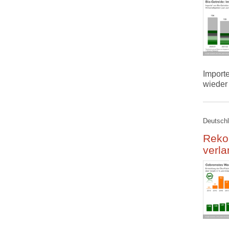
Import
wieder
Deutschl
Reko
verla