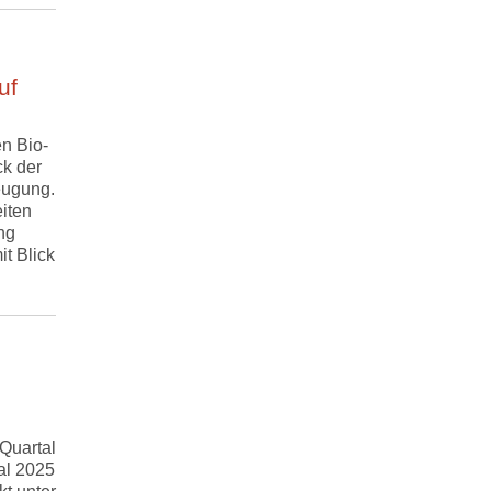
uf
n Bio-
ck der
eugung.
iten
ng
it Blick
Quartal
al 2025