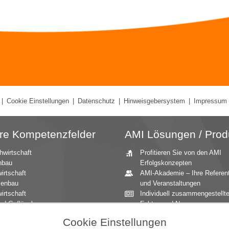
|
Cookie Einstellungen
|
Datenschutz
|
Hinweisgebersystem
|
Impressum
re Kompetenzfelder
AMI Lösungen / Prod
hwirtschaft
Profitieren Sie von den AMI
nbau
Erfolgskonzepten
irtschaft
AMI-Akademie – Ihre Referen
zenbau
und Veranstaltungen
irtschaft
Individuell zusammengestellt
nd Geflügel
Fakten und News
ationale Märkte
Beratung durch die AMI
Cookie Einstellungen
andbau
Marktexperten