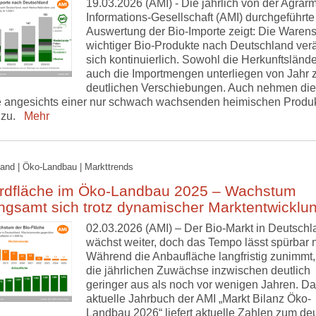
19.03.2026 (AMI) - Die jährlich von der Agrarm
Informations-Gesellschaft (AMI) durchgeführte
Auswertung der Bio-Importe zeigt: Die Waren
wichtiger Bio-Produkte nach Deutschland ver
sich kontinuierlich. Sowohl die Herkunftslände
auch die Importmengen unterliegen von Jahr 
deutlichen Verschiebungen. Auch nehmen die
e angesichts einer nur schwach wachsenden heimischen Produ
 zu.
Mehr
and | Öko-Landbau | Markttrends
rdfläche im Öko-Landbau 2025 – Wachstum
ngsamt sich trotz dynamischer Marktentwicklu
02.03.2026 (AMI) – Der Bio-Markt in Deutschl
wächst weiter, doch das Tempo lässt spürbar 
Während die Anbaufläche langfristig zunimmt, 
die jährlichen Zuwächse inzwischen deutlich
geringer aus als noch vor wenigen Jahren. D
aktuelle Jahrbuch der AMI „Markt Bilanz Öko-
Landbau 2026“ liefert aktuelle Zahlen zum de