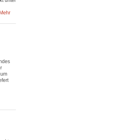
kt unter
ehr
andes
r
 zum
fert