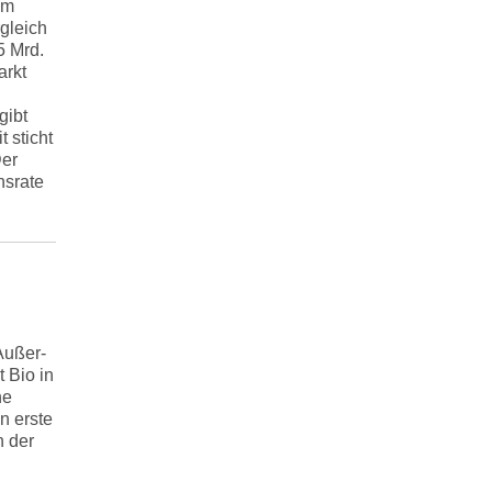
Im
gleich
5 Mrd.
arkt
gibt
 sticht
Der
nsrate
Außer-
 Bio in
ne
n erste
n der