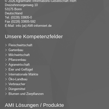
© 2026 Agrarmarkt Informations-Gesellschaft mbH
Dreizehnmorgenweg 10
53175 Bonn
Deutschland
Tel. (0228) 33805-0
Fax (0228) 33805-592
E-Mail:
in
fo (at) AMI-inf
ormiert.de
Unsere Kompetenzfelder
Fleischwirtschaft
Gartenbau
Milchwirtschaft
Pflanzenbau
Agrarwirtschaft
Eier und Geflügel
Internationale Märkte
Öko-Landbau
Verbraucher
Düngemittel
Blumen und Zierpflanzen
AMI Lösungen / Produkte