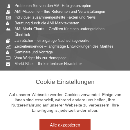
Profitieren Sie von den AMI Erfolgskonzepten
AMI-Akademie – Ihre Referenten und Veranstaltungen
Individuell zusammengestellte Fakten und News
Beratung durch die AMI Marktexperten
AMI Markt Charts – Grafiken für einen umfangreichen
Überblick
Jahrbücher – einzigartige Nachschlagewerke
Zeitreihenservice – langfristige Entwicklungen des Marktes
Seminare und Vorträge
Vom Widget bis zur Homepage
Markt Blick – Ihr kostenloser Newsletter
Zielgruppen
Cookie Einstellungen
Agrarressort der öffentlichen Hand
Unternehmensberatung
Auf unserer Webseite werden Cookies verwendet. Einige von
Ernährungsgewerbe
ihnen sind essenziell, während andere uns helfen, Ihre
Nutzererfahrung auf unserer Webseite zu verbessern. Ihre
Einzelhandel
Einwilligung ist jederzeit widerrufbar.
Bildung & Wissenschaft
Gastgewerbe
Großhandel
Alle akzeptieren
Industrie & Technik