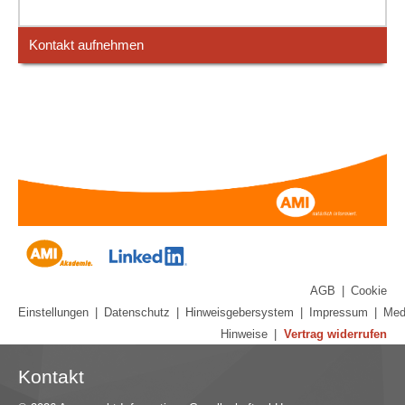
Kontakt aufnehmen
AGB
|
Cookie
Einstellungen
|
Datenschutz
|
Hinweisgebersystem
|
Impressum
|
Med
Hinweise
|
Vertrag widerrufen
Kontakt