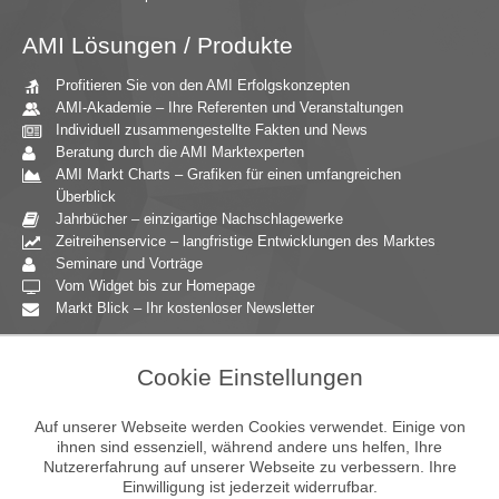
AMI Lösungen / Produkte
Profitieren Sie von den AMI Erfolgskonzepten
AMI-Akademie – Ihre Referenten und Veranstaltungen
Individuell zusammengestellte Fakten und News
Beratung durch die AMI Marktexperten
AMI Markt Charts – Grafiken für einen umfangreichen
Überblick
Jahrbücher – einzigartige Nachschlagewerke
Zeitreihenservice – langfristige Entwicklungen des Marktes
Seminare und Vorträge
Vom Widget bis zur Homepage
Markt Blick – Ihr kostenloser Newsletter
Zielgruppen
Cookie Einstellungen
Agrarressort der öffentlichen Hand
Unternehmensberatung
Auf unserer Webseite werden Cookies verwendet. Einige von
Ernährungsgewerbe
ihnen sind essenziell, während andere uns helfen, Ihre
Nutzererfahrung auf unserer Webseite zu verbessern. Ihre
Einzelhandel
Einwilligung ist jederzeit widerrufbar.
Bildung & Wissenschaft