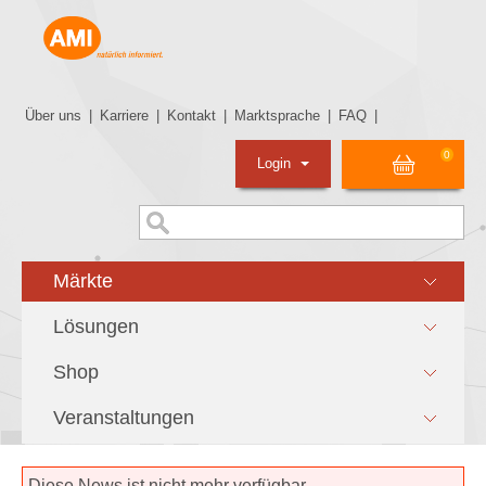
Über uns
|
Karriere
|
Kontakt
|
Marktsprache
|
FAQ
|
0
Login
Märkte
Lösungen
Shop
Veranstaltungen
Diese News ist nicht mehr verfügbar.