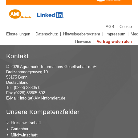
AGB
|
Cookie
Einstellungen
|
Datenschutz
|
Hinweisgebersystem
|
Impressum
|
Med
Hinweise
|
Vertrag widerrufen
Kontakt
© 2026 Agrarmarkt Informations-Gesellschaft mbH
Dreizehnmorgenweg 10
53175 Bonn
Deutschland
Tel. (0228) 33805-0
Fax (0228) 33805-592
E-Mail:
in
fo (at) AMI-inf
ormiert.de
Unsere Kompetenzfelder
Fleischwirtschaft
Gartenbau
Milchwirtschaft