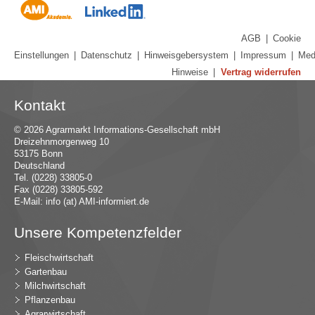
AGB
|
Cookie
Einstellungen
|
Datenschutz
|
Hinweisgebersystem
|
Impressum
|
Med
Hinweise
|
Vertrag widerrufen
Kontakt
© 2026 Agrarmarkt Informations-Gesellschaft mbH
Dreizehnmorgenweg 10
53175 Bonn
Deutschland
Tel. (0228) 33805-0
Fax (0228) 33805-592
E-Mail:
in
fo (at) AMI-inf
ormiert.de
Unsere Kompetenzfelder
Fleischwirtschaft
Gartenbau
Milchwirtschaft
Pflanzenbau
Agrarwirtschaft