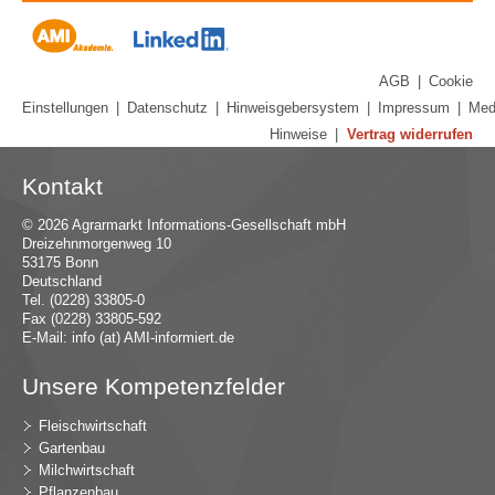
AGB
|
Cookie
Einstellungen
|
Datenschutz
|
Hinweisgebersystem
|
Impressum
|
Med
Hinweise
|
Vertrag widerrufen
Kontakt
© 2026 Agrarmarkt Informations-Gesellschaft mbH
Dreizehnmorgenweg 10
53175 Bonn
Deutschland
Tel. (0228) 33805-0
Fax (0228) 33805-592
E-Mail:
in
fo (at) AMI-inf
ormiert.de
Unsere Kompetenzfelder
Fleischwirtschaft
Gartenbau
Milchwirtschaft
Pflanzenbau