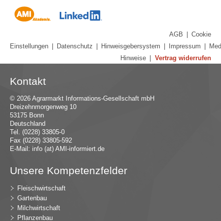
AGB
|
Cookie
Einstellungen
|
Datenschutz
|
Hinweisgebersystem
|
Impressum
|
Med
Hinweise
|
Vertrag widerrufen
Kontakt
© 2026 Agrarmarkt Informations-Gesellschaft mbH
Dreizehnmorgenweg 10
53175 Bonn
Deutschland
Tel. (0228) 33805-0
Fax (0228) 33805-592
E-Mail:
in
fo (at) AMI-inf
ormiert.de
Unsere Kompetenzfelder
Fleischwirtschaft
Gartenbau
Milchwirtschaft
Pflanzenbau