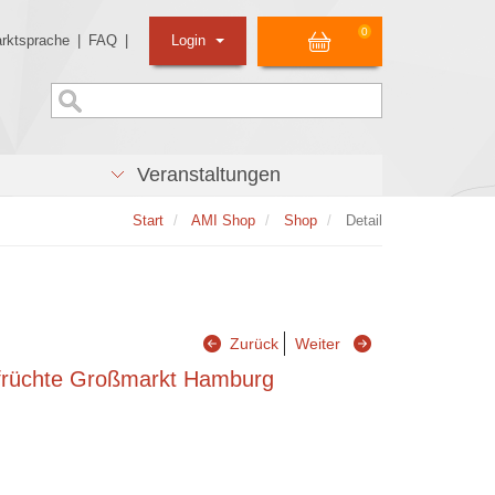
0
rktsprache
|
FAQ
|
Login
Veranstaltungen
Start
AMI Shop
Shop
Detail
Zurück
Weiter
früchte Großmarkt Hamburg