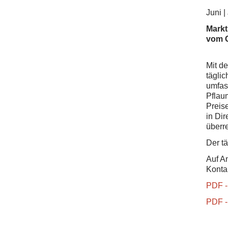
Juni |
Markt
vom 
Mit d
täglic
umfas
Pflau
Preis
in Di
überr
Der tä
Auf A
Konta
PDF -
PDF -