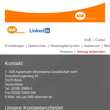
AGB
|
Cookie
Einstellungen
|
Datenschutz
|
Hinweisgebersystem
|
Impressum
|
Med
Hinweise
|
Vertrag widerrufen
Kontakt
© 2026 Agrarmarkt Informations-Gesellschaft mbH
Dreizehnmorgenweg 10
53175 Bonn
Deutschland
Tel. (0228) 33805-0
Fax (0228) 33805-592
E-Mail:
in
fo (at) AMI-inf
ormiert.de
Unsere Kompetenzfelder