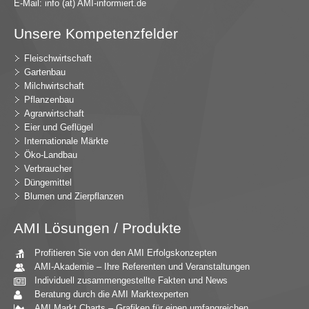
E-Mail:
in
fo (at) AMI-inf
ormiert.de
Unsere Kompetenzfelder
Fleischwirtschaft
Gartenbau
Milchwirtschaft
Pflanzenbau
Agrarwirtschaft
Eier und Geflügel
Internationale Märkte
Öko-Landbau
Verbraucher
Düngemittel
Blumen und Zierpflanzen
AMI Lösungen / Produkte
Profitieren Sie von den AMI Erfolgskonzepten
AMI-Akademie – Ihre Referenten und Veranstaltungen
Individuell zusammengestellte Fakten und News
Beratung durch die AMI Marktexperten
AMI Markt Charts – Grafiken für einen umfangreichen