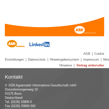
AGB
|
Cookie
Einstellungen
|
Datenschutz
|
Hinweisgebersystem
|
Impressum
|
Med
Hinweise
|
Vertrag widerrufen
Kontakt
© 2026 Agrarmarkt Informations-Gesellschaft mbH
Dreizehnmorgenweg 10
53175 Bonn
Deutschland
Tel. (0228) 33805-0
Fax (0228) 33805-592