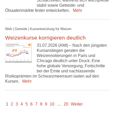
Schlachtvieh, während sich Milchpreise
stabil sowie Getreide- und
Ölsaatenmärkte fester entwickelten.
Mehr
Welt | Getreide | Kursentwicklung für Weizen
Weizenkurse korrigieren deutlich
31.07.2026 (AMI) – Nach den jüngsten
Kursanstiegen geraten die
Weizennotierungen in Paris und
Chicago deutlich unter Druck. Eine
hohe globale Versorgung, Fortschritte
bei der Ernte und nachlassende
Risikoprämien im Schwarzmeerraum lasten auf den
Kursen.
Mehr
1
2
3
4
5
6
7
8
9
10
…
20
Weiter