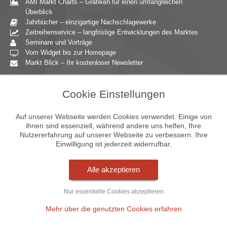
AMI Markt Charts – Grafiken für einen umfangreichen
Überblick
Jahrbücher – einzigartige Nachschlagewerke
Zeitreihenservice – langfristige Entwicklungen des Marktes
Seminare und Vorträge
Vom Widget bis zur Homepage
Markt Blick – Ihr kostenloser Newsletter
Zielgruppen
Cookie Einstellungen
Agrarressort der öffentlichen Hand
Unternehmensberatung
Auf unserer Webseite werden Cookies verwendet. Einige von
Ernährungsgewerbe
ihnen sind essenziell, während andere uns helfen, Ihre
Nutzererfahrung auf unserer Webseite zu verbessern. Ihre
Einzelhandel
Einwilligung ist jederzeit widerrufbar.
Bildung & Wissenschaft
Gastgewerbe
Großhandel
Alle akzeptieren
Industrie & Technik
Landwirtschaft
Nur essentielle Cookies akzeptieren
Gartenbau
Presse & Medien
Mehr über die genutzten Cookies erfahren
Wirtschaftsverbände