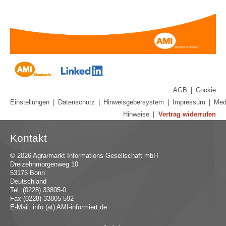
AGB
|
Cookie
Einstellungen
|
Datenschutz
|
Hinweisgebersystem
|
Impressum
|
Med
Hinweise
|
Vertrag widerrufen
Kontakt
© 2026 Agrarmarkt Informations-Gesellschaft mbH
Dreizehnmorgenweg 10
53175 Bonn
Deutschland
Tel. (0228) 33805-0
Fax (0228) 33805-592
E-Mail:
in
fo (at) AMI-inf
ormiert.de