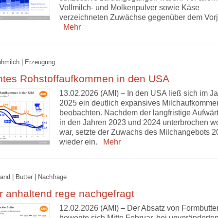
Vollmilch- und Molkenpulver sowie Käse
verzeichneten Zuwächse gegenüber dem Vorj
Mehr
ohmilch | Erzeugung
htes Rohstoffaufkommen in den USA
13.02.2026 (AMI) – In den USA ließ sich im Ja
2025 ein deutlich expansives Milchaufkomme
beobachten. Nachdem der langfristige Aufwärt
in den Jahren 2023 und 2024 unterbrochen w
war, setzte der Zuwachs des Milchangebots 2
wieder ein.
Mehr
and | Butter | Nachfrage
r anhaltend rege nachgefragt
12.02.2026 (AMI) – Der Absatz von Formbutte
bewegte sich Mitte Februar, bei unveränderte