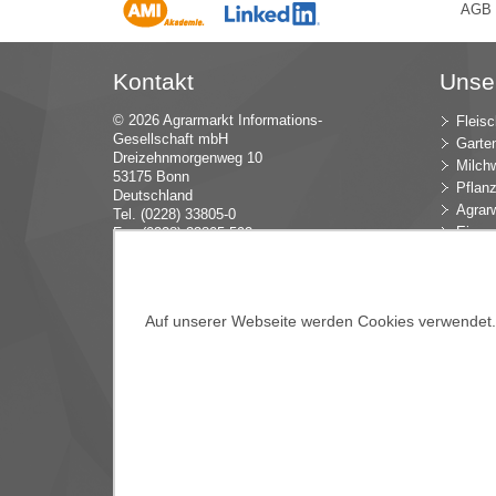
AGB
Kontakt
Unse
© 2026 Agrarmarkt Informations-
Fleisc
Gesellschaft mbH
Garte
Dreizehnmorgenweg 10
Milchw
53175 Bonn
Pflan
Deutschland
Agrarw
Tel. (0228) 33805-0
Eier u
Fax (0228) 33805-592
E-Mail:
in
fo (at) AMI-inf
ormiert.de
Intern
Öko-L
Verbr
Dünge
Auf unserer Webseite werden Cookies verwendet. E
Blume