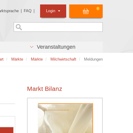
0
rktsprache
|
FAQ
|
Login
Veranstaltungen
art
Märkte
Märkte
Milchwirtschaft
Meldungen
Markt Bilanz