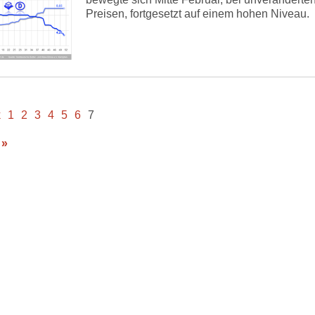
Preisen, fortgesetzt auf einem hohen Niveau.
k
1
2
3
4
5
6
7
 »