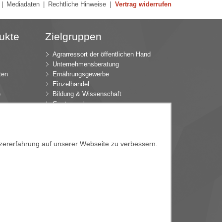
|
Mediadaten
|
Rechtliche Hinweise
|
Vertrag widerrufen
ukte
Zielgruppen
Agrarressort der öffentlichen Hand
Unternehmensberatung
ten
Ernährungsgewerbe
Einzelhandel
e
Bildung & Wissenschaft
Gastgewerbe
Großhandel
Industrie & Technik
ür
Landwirtschaft
k
Gartenbau
tzererfahrung auf unserer Webseite zu verbessern.
Presse & Medien
Wirtschaftsverbände
e
e