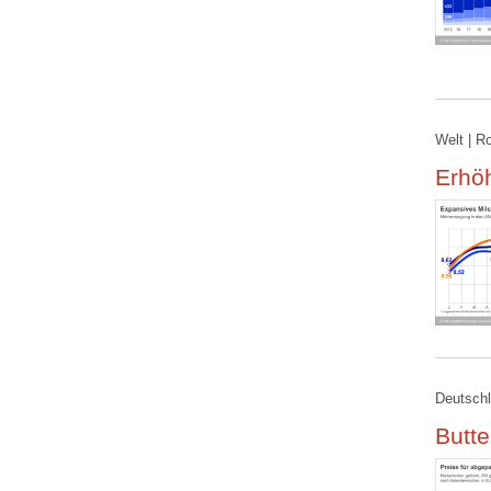
Welt | R
Erhö
Deutschl
Butte