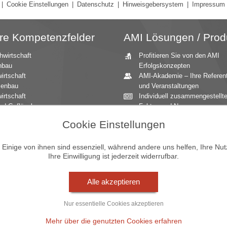
|
Cookie Einstellungen
|
Datenschutz
|
Hinweisgebersystem
|
Impressum
re Kompetenzfelder
AMI Lösungen / Prod
hwirtschaft
Profitieren Sie von den AMI
nbau
Erfolgskonzepten
irtschaft
AMI-Akademie – Ihre Referen
zenbau
und Veranstaltungen
irtschaft
Individuell zusammengestellt
nd Geflügel
Fakten und News
ationale Märkte
Beratung durch die AMI
Cookie Einstellungen
andbau
Marktexperten
aucher
AMI Markt Charts – Grafiken f
mittel
einen umfangreichen Überblic
inige von ihnen sind essenziell, während andere uns helfen, Ihre Nu
Ihre Einwilligung ist jederzeit widerrufbar.
n und Zierpflanzen
Jahrbücher – einzigartige
Nachschlagewerke
Zeitreihenservice – langfristig
Alle akzeptieren
Entwicklungen des Marktes
Seminare und Vorträge
Nur essentielle Cookies akzeptieren
Vom Widget bis zur Homepag
Markt Blick – Ihr kostenloser
Mehr über die genutzten Cookies erfahren