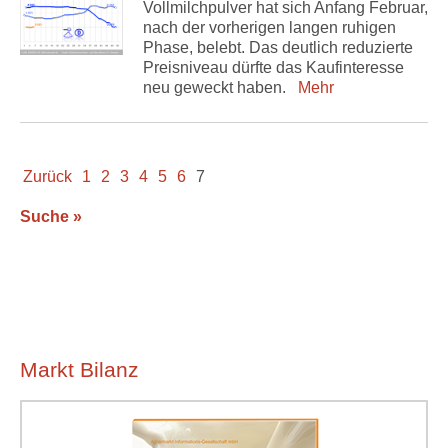
Vollmilchpulver hat sich Anfang Februar,
nach der vorherigen langen ruhigen
Phase, belebt. Das deutlich reduzierte
Preisniveau dürfte das Kaufinteresse
neu geweckt haben.
Mehr
Zurück
1
2
3
4
5
6
7
Suche »
Markt Bilanz