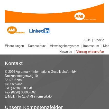
AGB
|
Cookie
Einstellungen
|
Datenschutz
|
Hinweisgebersystem
|
Impressum
|
Med
Hinweise
|
Vertrag widerrufen
Kontakt
© 2026 Agrarmarkt Informations-Gesellschaft mbH
Dreizehnmorgenweg 10
53175 Bonn
Deutschland
Tel. (0228) 33805-0
Fax (0228) 33805-592
E-Mail:
in
fo (at) AMI-inf
ormiert.de
Unsere Kompetenzfelder