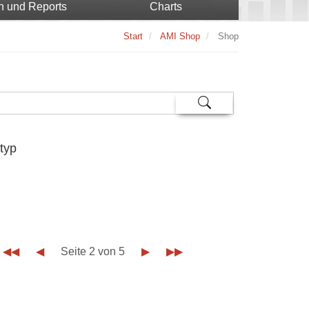
n und Reports
Charts
Start
AMI Shop
Shop
typ
◀◀
◀
Seite 2 von 5
▶
▶▶