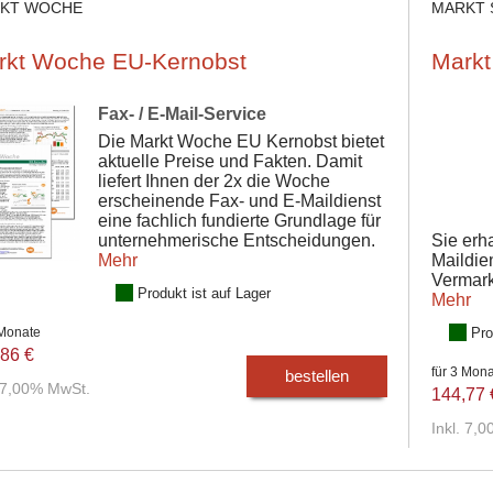
KT WOCHE
MARKT 
rkt Woche EU-Kernobst
Markt
Fax- / E-Mail-Service
Die Markt Woche EU Kernobst bietet
aktuelle Preise und Fakten. Damit
liefert Ihnen der 2x die Woche
erscheinende Fax- und E-Maildienst
eine fachlich fundierte Grundlage für
unternehmerische Entscheidungen.
Sie erh
Mehr
Maildie
Vermark
Produkt ist auf Lager
Mehr
 Monate
Pro
86 €
für 3 Mon
bestellen
. 7,00% MwSt.
144,77 
Inkl. 7,