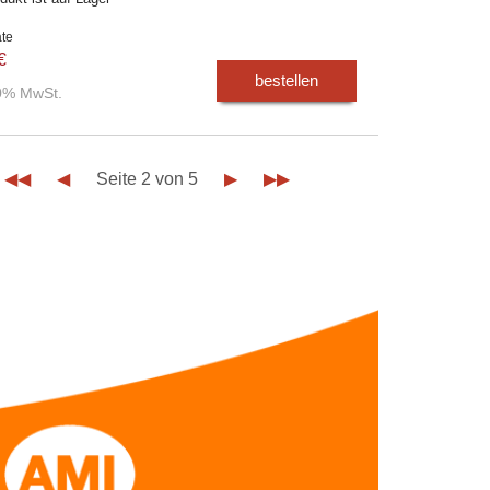
ate
€
bestellen
00% MwSt.
◀◀
◀
Seite 2 von 5
▶
▶▶