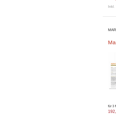
Inkl
MAR
Mar
für 3
192,