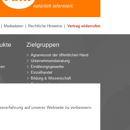
|
Mediadaten
|
Rechtliche Hinweise
|
Vertrag widerrufen
ukte
Zielgruppen
Agrarressort der öffentlichen Hand
Unternehmensberatung
ten
Ernährungsgewerbe
Einzelhandel
e
Bildung & Wissenschaft
Gastgewerbe
Großhandel
Industrie & Technik
ür
Landwirtschaft
tzererfahrung auf unserer Webseite zu verbessern.
k
Gartenbau
Presse & Medien
Wirtschaftsverbände
e