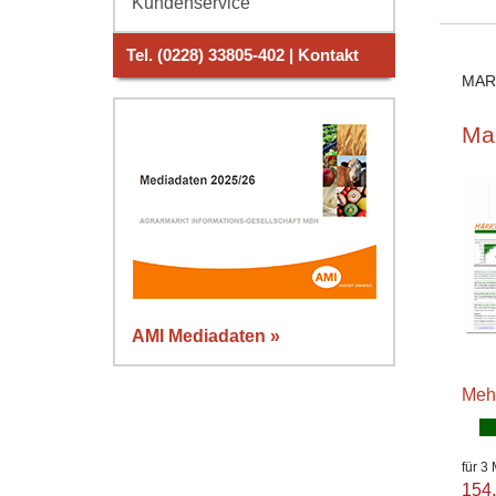
Kundenservice
Tel. (0228) 33805-402 | Kontakt
MAR
Ma
AMI Mediadaten »
Meh
für 3
154,