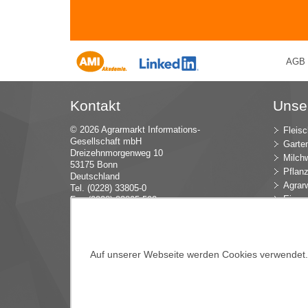
AGB
Kontakt
Unse
© 2026 Agrarmarkt Informations-
Fleisc
Gesellschaft mbH
Garte
Dreizehnmorgenweg 10
Milchw
53175 Bonn
Pflan
Deutschland
Agrarw
Tel. (0228) 33805-0
Eier u
Fax (0228) 33805-592
E-Mail:
in
fo (at) AMI-inf
ormiert.de
Intern
Öko-L
Verbr
Auf unserer Webseite werden Cookies verwendet. E
Dünge
Blume