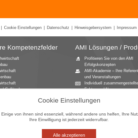
|
Cookie Einstellungen
|
Datenschutz
|
Hinweisgebersystem
|
Impressum
re Kompetenzfelder
AMI Lösungen / Prod
hwirtschaft
Profitieren Sie von den AMI
nbau
Erfolgskonzepten
irtschaft
AMI-Akademie – Ihre Referen
zenbau
und Veranstaltungen
irtschaft
Individuell zusammengestellt
nd Geflügel
Fakten und News
ationale Märkte
Beratung durch die AMI
Cookie Einstellungen
andbau
Marktexperten
aucher
AMI Markt Charts – Grafiken f
inige von ihnen sind essenziell, während andere uns helfen, Ihre Nu
mittel
einen umfangreichen Überblic
Ihre Einwilligung ist jederzeit widerrufbar.
n und Zierpflanzen
Jahrbücher – einzigartige
Nachschlagewerke
Zeitreihenservice – langfristig
Alle akzeptieren