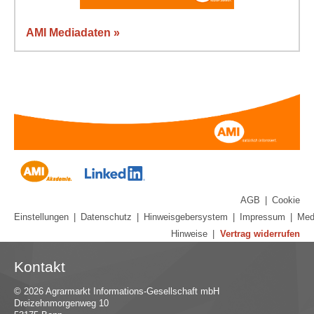
AMI Mediadaten »
AGB
|
Cookie
Einstellungen
|
Datenschutz
|
Hinweisgebersystem
|
Impressum
|
Med
Hinweise
|
Vertrag widerrufen
Kontakt
© 2026 Agrarmarkt Informations-Gesellschaft mbH
Dreizehnmorgenweg 10