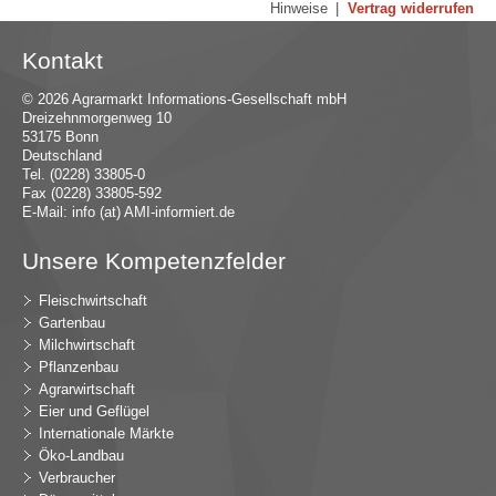
Hinweise
|
Vertrag widerrufen
Kontakt
© 2026 Agrarmarkt Informations-Gesellschaft mbH
Dreizehnmorgenweg 10
53175 Bonn
Deutschland
Tel. (0228) 33805-0
Fax (0228) 33805-592
E-Mail:
in
fo (at) AMI-inf
ormiert.de
Unsere Kompetenzfelder
Fleischwirtschaft
Gartenbau
Milchwirtschaft
Pflanzenbau
Agrarwirtschaft
Eier und Geflügel
Internationale Märkte
Öko-Landbau
Verbraucher