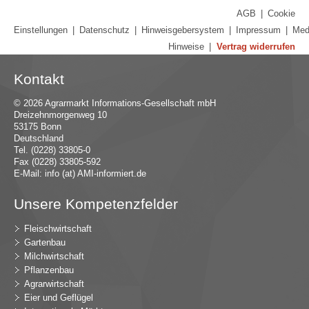
AGB
|
Cookie
Einstellungen
|
Datenschutz
|
Hinweisgebersystem
|
Impressum
|
Med
Hinweise
|
Vertrag widerrufen
Kontakt
© 2026 Agrarmarkt Informations-Gesellschaft mbH
Dreizehnmorgenweg 10
53175 Bonn
Deutschland
Tel. (0228) 33805-0
Fax (0228) 33805-592
E-Mail:
in
fo (at) AMI-inf
ormiert.de
Unsere Kompetenzfelder
Fleischwirtschaft
Gartenbau
Milchwirtschaft
Pflanzenbau
Agrarwirtschaft
Eier und Geflügel