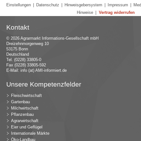
Einstellungen
|
Datenschutz
|
Hinweisgebersystem
|
Impressum
|
Med
Hinweise
|
Vertrag widerrufen
Kontakt
© 2026 Agrarmarkt Informations-Gesellschaft mbH
Dreizehnmorgenweg 10
53175 Bonn
Deutschland
Tel. (0228) 33805-0
Fax (0228) 33805-592
E-Mail:
in
fo (at) AMI-inf
ormiert.de
Unsere Kompetenzfelder
Fleischwirtschaft
Gartenbau
Milchwirtschaft
Pflanzenbau
Agrarwirtschaft
Eier und Geflügel
Internationale Märkte
Öko-Landbau