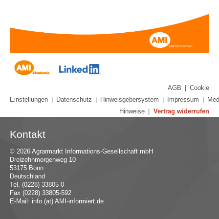
AGB
|
Cookie
Einstellungen
|
Datenschutz
|
Hinweisgebersystem
|
Impressum
|
Med
Hinweise
|
Vertrag widerrufen
Kontakt
© 2026 Agrarmarkt Informations-Gesellschaft mbH
Dreizehnmorgenweg 10
53175 Bonn
Deutschland
Tel. (0228) 33805-0
Fax (0228) 33805-592
E-Mail:
in
fo (at) AMI-inf
ormiert.de