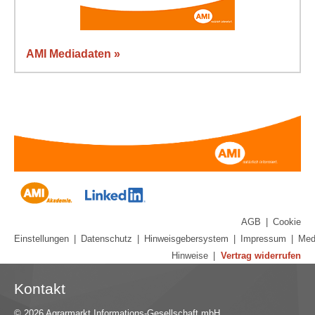
AMI Mediadaten »
AGB
|
Cookie
Einstellungen
|
Datenschutz
|
Hinweisgebersystem
|
Impressum
|
Med
Hinweise
|
Vertrag widerrufen
Kontakt
© 2026 Agrarmarkt Informations-Gesellschaft mbH