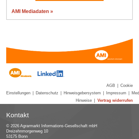
AMI Mediadaten »
AGB
|
Cookie
Einstellungen
|
Datenschutz
|
Hinweisgebersystem
|
Impressum
|
Med
Hinweise
|
Vertrag widerrufen
Kontakt
© 2026 Agrarmarkt Informations-Gesellschaft mbH
Dreizehnmorgenweg 10
53175 Bonn