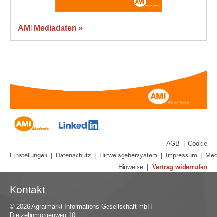
AMI Mediadaten »
AGB
|
Cookie
Einstellungen
|
Datenschutz
|
Hinweisgebersystem
|
Impressum
|
Med
Hinweise
|
Vertrag widerrufen
Kontakt
© 2026 Agrarmarkt Informations-Gesellschaft mbH
Dreizehnmorgenweg 10