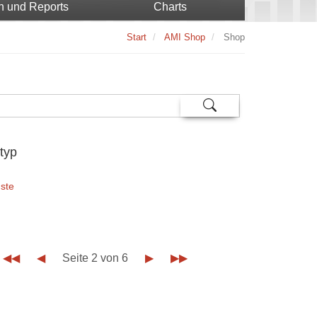
n und Reports
Charts
Start
AMI Shop
Shop
typ
ste
◀◀
◀
Seite 2 von 6
▶
▶▶