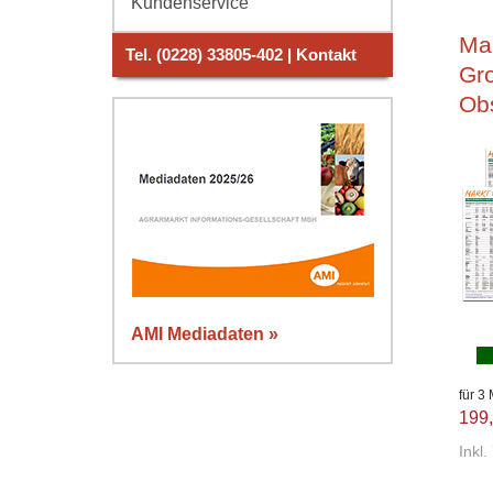
Kundenservice
Ma
Tel. (0228) 33805-402 | Kontakt
Gr
Ob
AMI Mediadaten »
für 3
199,
Inkl