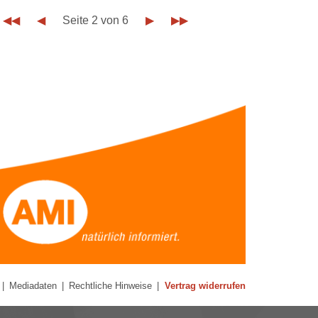
◀◀
◀
Seite 2 von 6
▶
▶▶
|
Mediadaten
|
Rechtliche Hinweise
|
Vertrag widerrufen