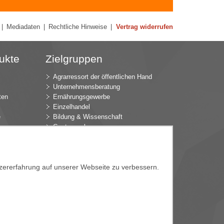
|
Mediadaten
|
Rechtliche Hinweise
|
Vertrag widerrufen
ukte
Zielgruppen
Agrarressort der öffentlichen Hand
Unternehmensberatung
ten
Ernährungsgewerbe
Einzelhandel
e
Bildung & Wissenschaft
Gastgewerbe
Großhandel
Industrie & Technik
ür
Landwirtschaft
tzererfahrung auf unserer Webseite zu verbessern.
k
Gartenbau
Presse & Medien
Wirtschaftsverbände
e