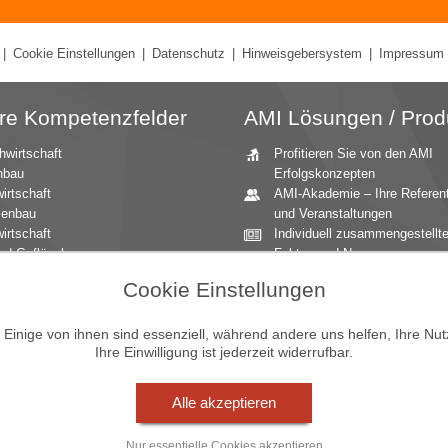
|
Cookie Einstellungen
|
Datenschutz
|
Hinweisgebersystem
|
Impressum
re Kompetenzfelder
AMI Lösungen / Prod
hwirtschaft
Profitieren Sie von den AMI
nbau
Erfolgskonzepten
irtschaft
AMI-Akademie – Ihre Referen
zenbau
und Veranstaltungen
irtschaft
Individuell zusammengestellt
nd Geflügel
Fakten und News
ationale Märkte
Beratung durch die AMI
Cookie Einstellungen
andbau
Marktexperten
aucher
AMI Markt Charts – Grafiken f
inige von ihnen sind essenziell, während andere uns helfen, Ihre Nu
mittel
einen umfangreichen Überblic
Ihre Einwilligung ist jederzeit widerrufbar.
n und Zierpflanzen
Jahrbücher – einzigartige
Nachschlagewerke
Zeitreihenservice – langfristig
Alle akzeptieren
Entwicklungen des Marktes
Seminare und Vorträge
Nur essentielle Cookies akzeptieren