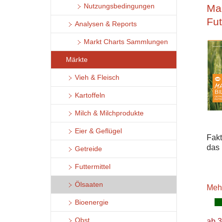
Mar
Nutzungsbedingungen
Fut
Analysen & Reports
Markt Charts Sammlungen
Märkte
Vieh & Fleisch
Kartoffeln
Milch & Milchprodukte
Eier & Geflügel
Fak
das 
Getreide
Futtermittel
Ölsaaten
Meh
Bioenergie
Obst
ab 3