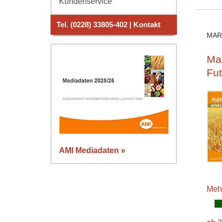
Kundenservice
Tel. (0228) 33805-402 | Kontakt
MAR
Mar
Fut
AMI Mediadaten »
Meh