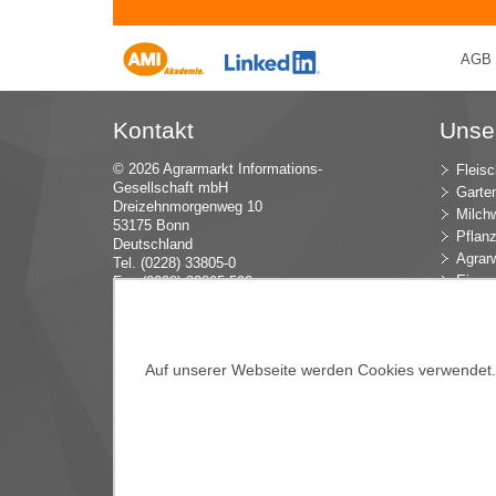
AGB
Kontakt
Unse
© 2026 Agrarmarkt Informations-
Fleisc
Gesellschaft mbH
Garte
Dreizehnmorgenweg 10
Milchw
53175 Bonn
Pflan
Deutschland
Agrarw
Tel. (0228) 33805-0
Eier u
Fax (0228) 33805-592
E-Mail:
in
fo (at) AMI-inf
ormiert.de
Intern
Öko-L
Verbr
Auf unserer Webseite werden Cookies verwendet. E
Dünge
Blume