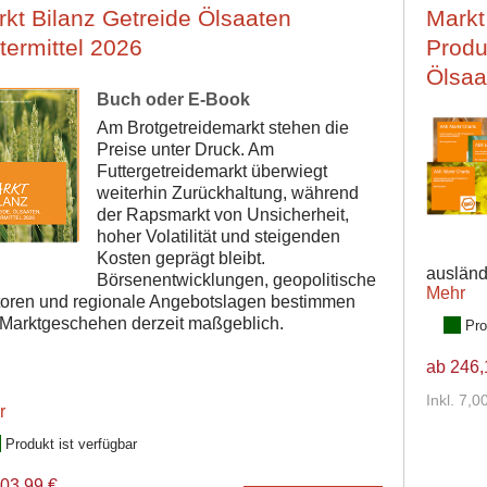
kt Bilanz Getreide Ölsaaten
Markt
termittel 2026
Produ
Ölsaa
Buch oder E-Book
Am Brotgetreidemarkt stehen die
Preise unter Druck. Am
Futtergetreidemarkt überwiegt
weiterhin Zurückhaltung, während
der Rapsmarkt von Unsicherheit,
hoher Volatilität und steigenden
Kosten geprägt bleibt.
ausländ
Börsenentwicklungen, geopolitische
Mehr
toren und regionale Angebotslagen bestimmen
Marktgeschehen derzeit maßgeblich.
Pro
ab 246,
Inkl. 7,
r
Produkt ist verfügbar
03,99 €