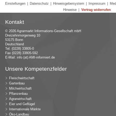
Einstellungen
|
Datenschutz
|
Hinweisgebersystem
|
Impressum
|
Med
Hinweise
|
Vertrag widerrufen
Kontakt
© 2026 Agrarmarkt Informations-Gesellschaft mbH
Dreizehnmorgenweg 10
53175 Bonn
Deutschland
Tel. (0228) 33805-0
Fax (0228) 33805-592
E-Mail:
in
fo (at) AMI-inf
ormiert.de
Unsere Kompetenzfelder
Fleischwirtschaft
Gartenbau
Milchwirtschaft
Pflanzenbau
Agrarwirtschaft
Eier und Geflügel
Internationale Märkte
Öko-Landbau