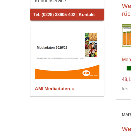
Kundenservice
Wer
rüc
Tel. (0228) 33805-402 | Kontakt
Meh
48,1
Inkl
AMI Mediadaten »
MAR
We