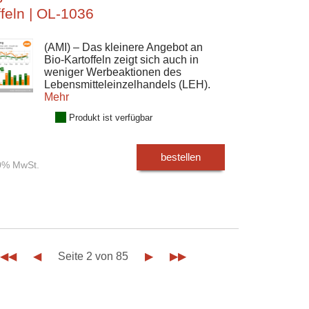
ffeln | OL-1036
(AMI) – Das kleinere Angebot an
Bio-Kartoffeln zeigt sich auch in
weniger Werbeaktionen des
Lebensmitteleinzelhandels (LEH).
Mehr
Produkt ist verfügbar
bestellen
00% MwSt.
◀◀
◀
Seite 2 von 85
▶
▶▶