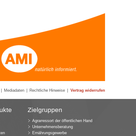
|
Mediadaten
|
Rechtliche Hinweise
|
Vertrag widerrufen
ukte
Zielgruppen
Agrarressort der öffentlichen Hand
Unternehmensberatung
ten
Ernährungsgewerbe