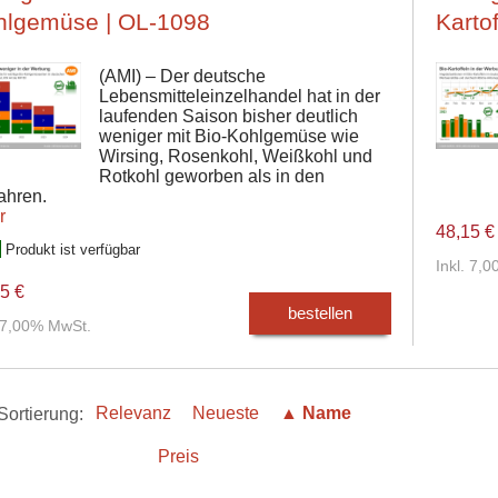
hlgemüse | OL-1098
Karto
(AMI) – Der deutsche
Lebensmitteleinzelhandel hat in der
laufenden Saison bisher deutlich
weniger mit Bio-Kohlgemüse wie
Wirsing, Rosenkohl, Weißkohl und
Rotkohl geworben als in den
ahren.
r
48,15 €
Produkt ist verfügbar
Inkl. 7,
5 €
bestellen
. 7,00% MwSt.
Sortierung:
Relevanz
Neueste
▲ Name
Preis