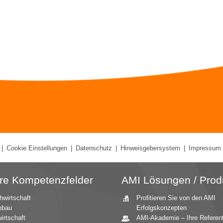
|
Cookie Einstellungen
|
Datenschutz
|
Hinweisgebersystem
|
Impressum
re Kompetenzfelder
AMI Lösungen / Prod
hwirtschaft
Profitieren Sie von den AMI
nbau
Erfolgskonzepten
irtschaft
AMI-Akademie – Ihre Referen