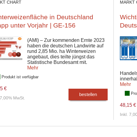
KT CHART
MARKT 
terweizenfläche in Deutschland
Wicht
pp unter Vorjahr | GE-156
Deuts
(AMI) – Zur kommenden Ernte 2023
haben die deutschen Landwirte auf
rund 2,85 Mio. ha Winterweizen
angebaut, dies teilte jüngst das
Statistische Bundesamt mit.
Mehr
Handels
Produkt ist verfügbar
innerha
Mehr
5 €
Pro
bestellen
. 7,00% MwSt.
48,15 €
Inkl. 7,