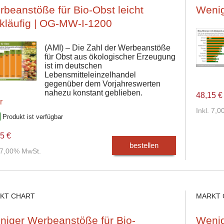
beanstöße für Bio-Obst leicht
Wenig
kläufig | OG-MW-I-1200
(AMI) – Die Zahl der Werbeanstöße
für Obst aus ökologischer Erzeugung
ist im deutschen
Lebensmitteleinzelhandel
gegenüber dem Vorjahreswerten
nahezu konstant geblieben.
48,15 €
r
Inkl. 7,
Produkt ist verfügbar
5 €
bestellen
. 7,00% MwSt.
KT CHART
MARKT 
niger Werbeanstöße für Bio-
Wenig