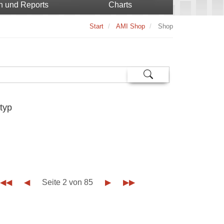
n und Reports
Charts
Start
AMI Shop
Shop
typ
◀◀
◀
Seite 2 von 85
▶
▶▶