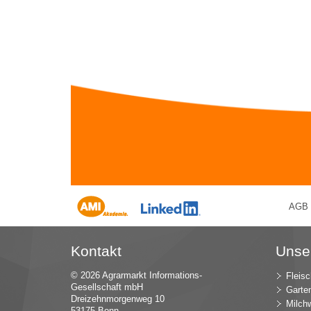
AGB
Kontakt
Unse
© 2026 Agrarmarkt Informations-
Fleisc
Gesellschaft mbH
Garte
Dreizehnmorgenweg 10
Milchw
53175 Bonn