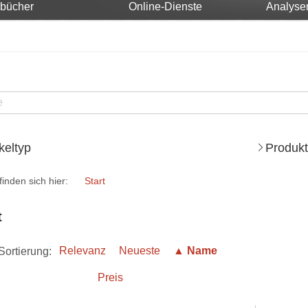
rbücher
Online-Dienste
Analyse
ikeltyp
Produkt
finden sich hier:
Start
t
Sortierung:
Relevanz
Neueste
▲ Name
Preis