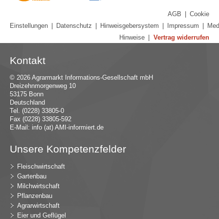
AGB
|
Cookie
Einstellungen
|
Datenschutz
|
Hinweisgebersystem
|
Impressum
|
Med
Hinweise
|
Vertrag widerrufen
Kontakt
© 2026 Agrarmarkt Informations-Gesellschaft mbH
Dreizehnmorgenweg 10
53175 Bonn
Deutschland
Tel. (0228) 33805-0
Fax (0228) 33805-592
E-Mail:
in
fo (at) AMI-inf
ormiert.de
Unsere Kompetenzfelder
Fleischwirtschaft
Gartenbau
Milchwirtschaft
Pflanzenbau
Agrarwirtschaft
Eier und Geflügel