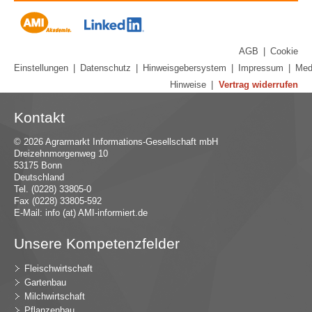
AGB
|
Cookie
Einstellungen
|
Datenschutz
|
Hinweisgebersystem
|
Impressum
|
Med
Hinweise
|
Vertrag widerrufen
Kontakt
© 2026 Agrarmarkt Informations-Gesellschaft mbH
Dreizehnmorgenweg 10
53175 Bonn
Deutschland
Tel. (0228) 33805-0
Fax (0228) 33805-592
E-Mail:
in
fo (at) AMI-inf
ormiert.de
Unsere Kompetenzfelder
Fleischwirtschaft
Gartenbau
Milchwirtschaft
Pflanzenbau