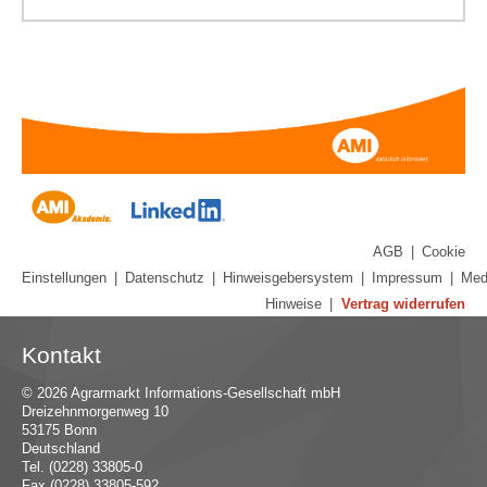
AGB
|
Cookie
Einstellungen
|
Datenschutz
|
Hinweisgebersystem
|
Impressum
|
Med
Hinweise
|
Vertrag widerrufen
Kontakt
© 2026 Agrarmarkt Informations-Gesellschaft mbH
Dreizehnmorgenweg 10
53175 Bonn
Deutschland
Tel. (0228) 33805-0
Fax (0228) 33805-592