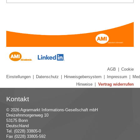
AGB
|
Cookie
Einstellungen
|
Datenschutz
|
Hinweisgebersystem
|
Impressum
|
Med
Hinweise
|
Vertrag widerrufen
Kontakt
© 2026 Agrarmarkt Informations-Gesellschaft mbH
Dreizehnmorgenweg 10
53175 Bonn
Deutschland
Tel. (0228) 33805-0
Fax (0228) 33805-592