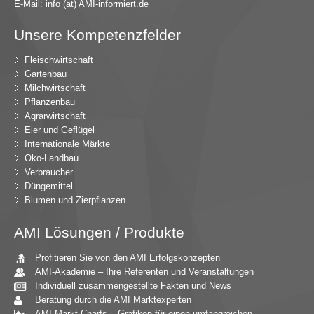
E-Mail:
in
fo (at) AMI-inf
ormiert.de
Unsere Kompetenzfelder
Fleischwirtschaft
Gartenbau
Milchwirtschaft
Pflanzenbau
Agrarwirtschaft
Eier und Geflügel
Internationale Märkte
Öko-Landbau
Verbraucher
Düngemittel
Blumen und Zierpflanzen
AMI Lösungen / Produkte
Profitieren Sie von den AMI Erfolgskonzepten
AMI-Akademie – Ihre Referenten und Veranstaltungen
Individuell zusammengestellte Fakten und News
Beratung durch die AMI Marktexperten
AMI Markt Charts – Grafiken für einen umfangreichen