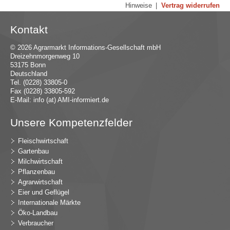
Hinweise
|
Vertrag widerrufen
Kontakt
© 2026 Agrarmarkt Informations-Gesellschaft mbH
Dreizehnmorgenweg 10
53175 Bonn
Deutschland
Tel. (0228) 33805-0
Fax (0228) 33805-592
E-Mail:
in
fo (at) AMI-inf
ormiert.de
Unsere Kompetenzfelder
Fleischwirtschaft
Gartenbau
Milchwirtschaft
Pflanzenbau
Agrarwirtschaft
Eier und Geflügel
Internationale Märkte
Öko-Landbau
Verbraucher