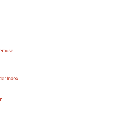
Gemüse
er Index
en