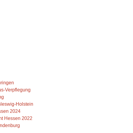
üringen
us-Verpflegung
ng
hleswig-Holstein
ssen 2024
cht Hessen 2022
andenburg