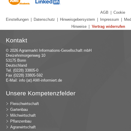
AGB
|
Cookie
Einstellungen
|
Datenschutz
|
Hinweisgebersystem
|
Impressum
|
Med
Hinweise
|
Vertrag widerrufen
Kontakt
© 2026 Agrarmarkt Informations-Gesellschaft mbH
Dreizehnmorgenweg 10
53175 Bonn
Deutschland
Tel. (0228) 33805-0
Fax (0228) 33805-592
E-Mail:
in
fo (at) AMI-inf
ormiert.de
Unsere Kompetenzfelder
Fleischwirtschaft
Gartenbau
Milchwirtschaft
Pflanzenbau
Agrarwirtschaft