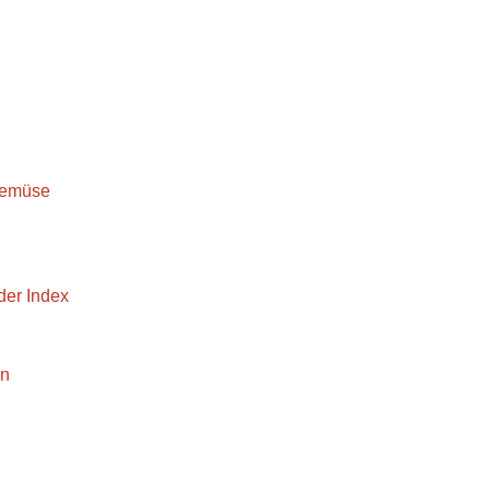
Gemüse
er Index
en