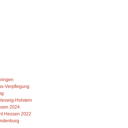
üringen
us-Verpflegung
ng
hleswig-Holstein
ssen 2024
cht Hessen 2022
andenburg