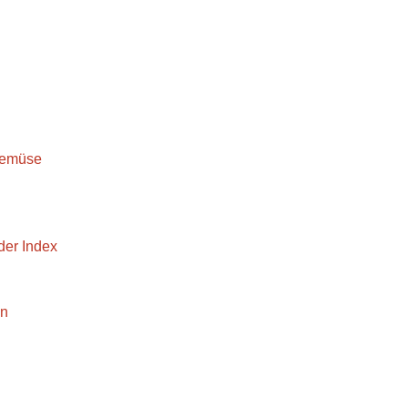
Gemüse
er Index
en