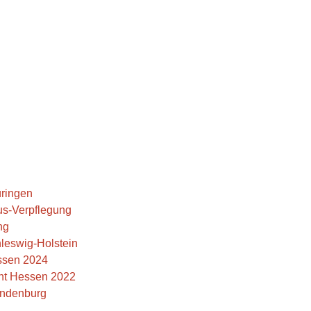
üringen
us-Verpflegung
ng
hleswig-Holstein
ssen 2024
cht Hessen 2022
andenburg